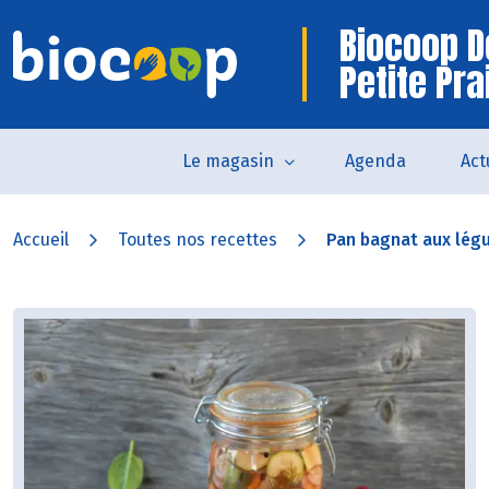
Biocoop D
Petite Pra
Le magasin
Agenda
Act
Accueil
Toutes nos recettes
Pan bagnat aux légu