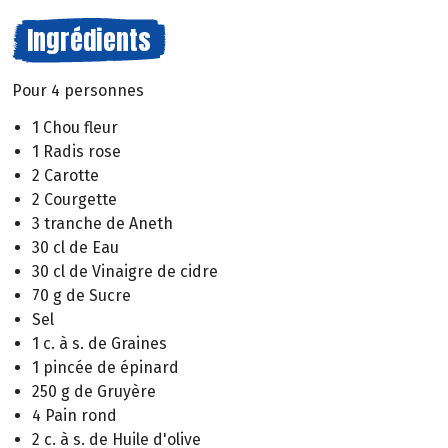
Ingrédients
Pour 4 personnes
1 Chou fleur
1 Radis rose
2 Carotte
2 Courgette
3 tranche de Aneth
30 cl de Eau
30 cl de Vinaigre de cidre
70 g de Sucre
Sel
1 c. à s. de Graines
1 pincée de épinard
250 g de Gruyère
4 Pain rond
2 c. à s. de Huile d'olive