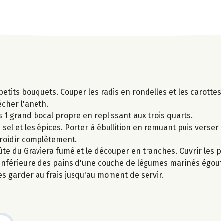
petits bouquets. Couper les radis en rondelles et les carottes,
écher l'aneth.
 1 grand bocal propre en replissant aux trois quarts.
e sel et les épices. Porter à ébullition en remuant puis verser 
efroidir complètement.
ûte du Graviera fumé et le découper en tranches. Ouvrir les 
ie inférieure des pains d'une couche de légumes marinés égou
es garder au frais jusqu'au moment de servir.