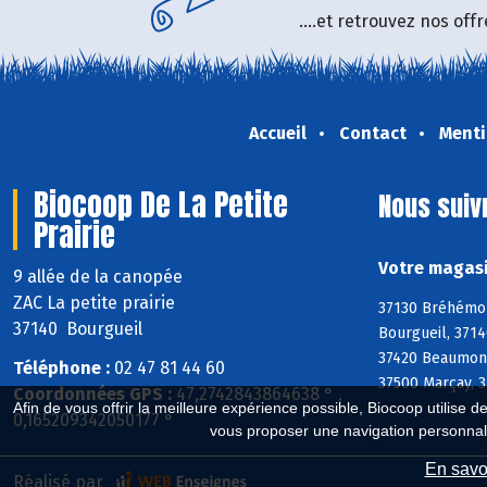
....et retrouvez nos of
Accueil
Contact
Menti
Biocoop De La Petite
Nous suiv
Prairie
Votre magasi
9 allée de la canopée
ZAC La petite prairie
37130 Bréhémont
37140 Bourgueil
Bourgueil, 3714
37420 Beaumont-
Téléphone :
02 47 81 44 60
37500 Marçay, 3
Coordonnées GPS :
47,2742843864638 ° ,
Afin de vous offrir la meilleure expérience possible, Biocoop utilise d
0,165209342050177 °
vous proposer une navigation personnal
En savoi
Réalisé par