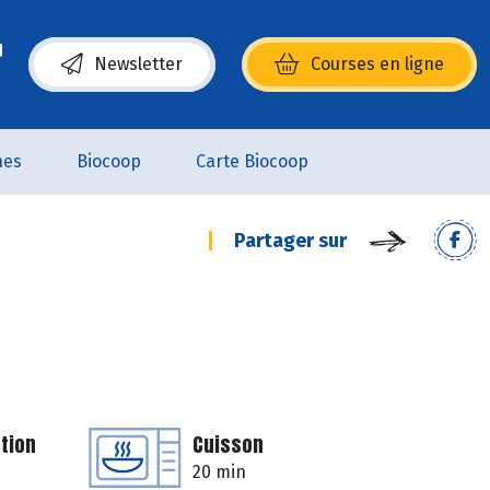
Newsletter
Courses en ligne
(s’ouvre dans une nouvelle fenêtre)
nes
Biocoop
Carte Biocoop
Partager sur
tion
Cuisson
20 min