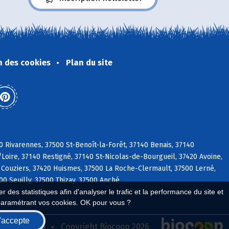
n des cookies
Plan du site
0 Rivarennes, 37500 St-Benoît-la-Forêt, 37140 Benais, 37140
/Loire, 37140 Restigné, 37140 St-Nicolas-de-Bourgueil, 37420 Avoine,
 Couziers, 37420 Huismes, 37500 La Roche-Clermault, 37500 Lerné,
0 Seuilly, 37500 Thizay, 37500 Anché
 des statistiques afin d'analyser le trafic et la performance du site et
paramétrant vos cookies. OK pour vous ?
'accepte
seau Biocoop
Copyright Biocoop 2026