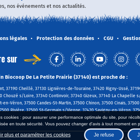
fres, nos événements et nos actualités.
ons légales
Protection des données
CGU
Gestio
re sur
n Biocoop De La Petite Prairie (37140) est proche de :
, 37190 Cheillé, 37130 Lignières-de-Touraine, 37420 Rigny-Ussé, 3719
0 Chouzé s/Loire, 37340 Continvoir, 37340 Gizeux, 37140 La Chapelle s
en-Véron, 37500 Candes-St-Martin, 37500 Chinon, 37500 Cinais, 37500
7500 Rivière, 37500 St-Germain s/Vienne, 37420 Savigny-en-Véron, 3750
es cookies : pour assurer une performance optimale du site, pour récolter
isée en toute sécurité. Vous pouvez changer d'avis à tout moment en 
r plus et paramétrer les cookies
Je refuse
J
Biocoop.fr
Le ré