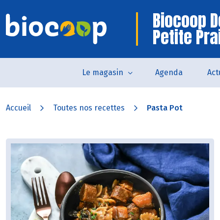
Biocoop D
Petite Pra
Le magasin
Agenda
Act
Accueil
Toutes nos recettes
Pasta Pot