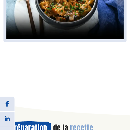
Préparation
de la
recette