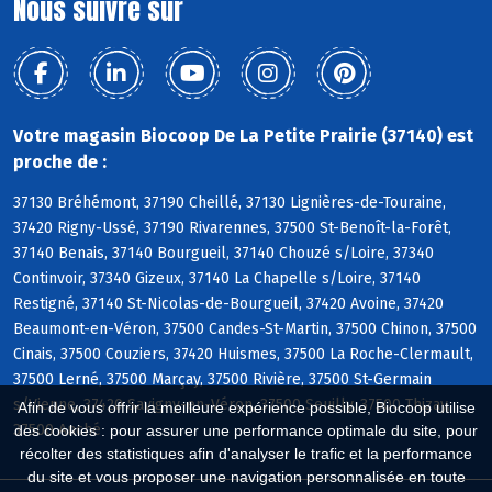
Nous suivre sur
Votre magasin Biocoop De La Petite Prairie (37140) est
proche de :
37130 Bréhémont, 37190 Cheillé, 37130 Lignières-de-Touraine,
37420 Rigny-Ussé, 37190 Rivarennes, 37500 St-Benoît-la-Forêt,
37140 Benais, 37140 Bourgueil, 37140 Chouzé s/Loire, 37340
Continvoir, 37340 Gizeux, 37140 La Chapelle s/Loire, 37140
Restigné, 37140 St-Nicolas-de-Bourgueil, 37420 Avoine, 37420
Beaumont-en-Véron, 37500 Candes-St-Martin, 37500 Chinon, 37500
Cinais, 37500 Couziers, 37420 Huismes, 37500 La Roche-Clermault,
37500 Lerné, 37500 Marçay, 37500 Rivière, 37500 St-Germain
s/Vienne, 37420 Savigny-en-Véron, 37500 Seuilly, 37500 Thizay,
Afin de vous offrir la meilleure expérience possible, Biocoop utilise
37500 Anché
des cookies : pour assurer une performance optimale du site, pour
récolter des statistiques afin d'analyser le trafic et la performance
du site et vous proposer une navigation personnalisée en toute