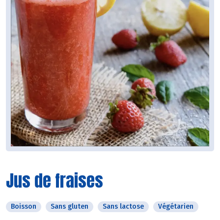
Jus de fraises
Boisson
Sans gluten
Sans lactose
Végétarien