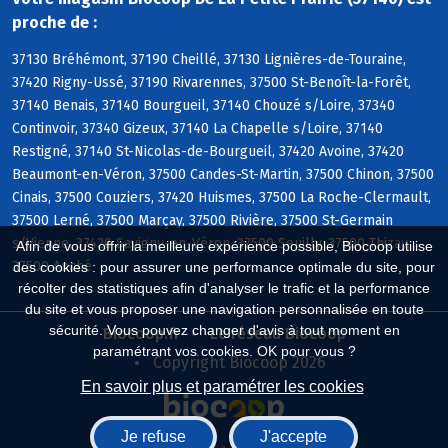
proche de :
37130 Bréhémont, 37190 Cheillé, 37130 Lignières-de-Touraine,
37420 Rigny-Ussé, 37190 Rivarennes, 37500 St-Benoît-la-Forêt,
37140 Benais, 37140 Bourgueil, 37140 Chouzé s/Loire, 37340
Continvoir, 37340 Gizeux, 37140 La Chapelle s/Loire, 37140
Restigné, 37140 St-Nicolas-de-Bourgueil, 37420 Avoine, 37420
Beaumont-en-Véron, 37500 Candes-St-Martin, 37500 Chinon, 37500
Cinais, 37500 Couziers, 37420 Huismes, 37500 La Roche-Clermault,
37500 Lerné, 37500 Marçay, 37500 Rivière, 37500 St-Germain
s/Vienne, 37420 Savigny-en-Véron, 37500 Seuilly, 37500 Thizay,
Afin de vous offrir la meilleure expérience possible, Biocoop utilise
37500 Anché
des cookies : pour assurer une performance optimale du site, pour
récolter des statistiques afin d'analyser le trafic et la performance
du site et vous proposer une navigation personnalisée en toute
sécurité. Vous pouvez changer d'avis à tout moment en
Biocoop.fr
Le réseau Biocoop
paramétrant vos cookies. OK pour vous ?
Copyright Biocoop 2026
En savoir plus et paramétrer les cookies
Je refuse
J'accepte