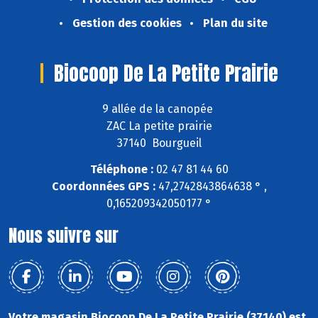
Gestion des cookies
Plan du site
Biocoop De La Petite Prairie
9 allée de la canopée
ZAC La petite prairie
37140 Bourgueil
Téléphone :
02 47 81 44 60
Coordonnées GPS :
47,2742843864638 ° ,
0,165209342050177 °
Nous suivre sur
Votre magasin Biocoop De La Petite Prairie (37140) est