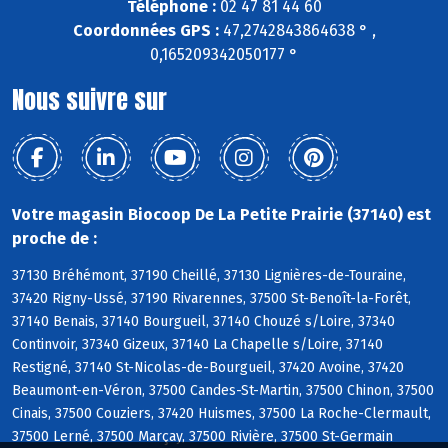
Téléphone :
02 47 81 44 60
Coordonnées GPS :
47,2742843864638 ° ,
0,165209342050177 °
Nous suivre sur
Votre magasin Biocoop De La Petite Prairie (37140) est
proche de :
37130 Bréhémont, 37190 Cheillé, 37130 Lignières-de-Touraine,
37420 Rigny-Ussé, 37190 Rivarennes, 37500 St-Benoît-la-Forêt,
37140 Benais, 37140 Bourgueil, 37140 Chouzé s/Loire, 37340
Continvoir, 37340 Gizeux, 37140 La Chapelle s/Loire, 37140
Restigné, 37140 St-Nicolas-de-Bourgueil, 37420 Avoine, 37420
Beaumont-en-Véron, 37500 Candes-St-Martin, 37500 Chinon, 37500
Cinais, 37500 Couziers, 37420 Huismes, 37500 La Roche-Clermault,
37500 Lerné, 37500 Marçay, 37500 Rivière, 37500 St-Germain