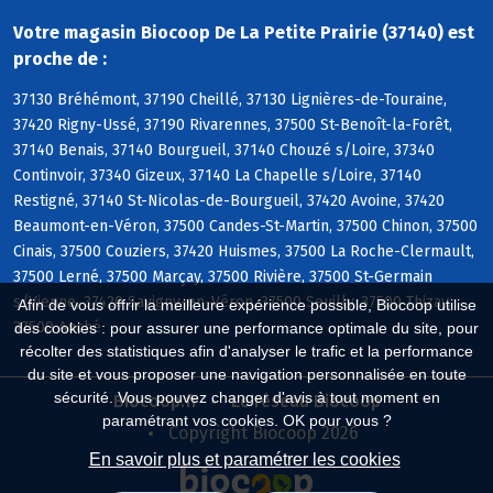
Votre magasin Biocoop De La Petite Prairie (37140) est
proche de :
37130 Bréhémont, 37190 Cheillé, 37130 Lignières-de-Touraine,
37420 Rigny-Ussé, 37190 Rivarennes, 37500 St-Benoît-la-Forêt,
37140 Benais, 37140 Bourgueil, 37140 Chouzé s/Loire, 37340
Continvoir, 37340 Gizeux, 37140 La Chapelle s/Loire, 37140
Restigné, 37140 St-Nicolas-de-Bourgueil, 37420 Avoine, 37420
Beaumont-en-Véron, 37500 Candes-St-Martin, 37500 Chinon, 37500
Cinais, 37500 Couziers, 37420 Huismes, 37500 La Roche-Clermault,
37500 Lerné, 37500 Marçay, 37500 Rivière, 37500 St-Germain
s/Vienne, 37420 Savigny-en-Véron, 37500 Seuilly, 37500 Thizay,
Afin de vous offrir la meilleure expérience possible, Biocoop utilise
37500 Anché
des cookies : pour assurer une performance optimale du site, pour
récolter des statistiques afin d'analyser le trafic et la performance
du site et vous proposer une navigation personnalisée en toute
sécurité. Vous pouvez changer d'avis à tout moment en
Biocoop.fr
Le réseau Biocoop
paramétrant vos cookies. OK pour vous ?
Copyright Biocoop 2026
En savoir plus et paramétrer les cookies