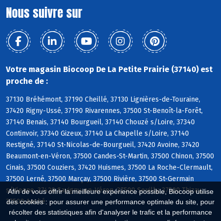
Nous suivre sur
Votre magasin Biocoop De La Petite Prairie (37140) est
proche de :
37130 Bréhémont, 37190 Cheillé, 37130 Lignières-de-Touraine,
37420 Rigny-Ussé, 37190 Rivarennes, 37500 St-Benoît-la-Forêt,
37140 Benais, 37140 Bourgueil, 37140 Chouzé s/Loire, 37340
Continvoir, 37340 Gizeux, 37140 La Chapelle s/Loire, 37140
Restigné, 37140 St-Nicolas-de-Bourgueil, 37420 Avoine, 37420
Beaumont-en-Véron, 37500 Candes-St-Martin, 37500 Chinon, 37500
Cinais, 37500 Couziers, 37420 Huismes, 37500 La Roche-Clermault,
37500 Lerné, 37500 Marçay, 37500 Rivière, 37500 St-Germain
s/Vienne, 37420 Savigny-en-Véron, 37500 Seuilly, 37500 Thizay,
Afin de vous offrir la meilleure expérience possible, Biocoop utilise
37500 Anché
des cookies : pour assurer une performance optimale du site, pour
récolter des statistiques afin d'analyser le trafic et la performance