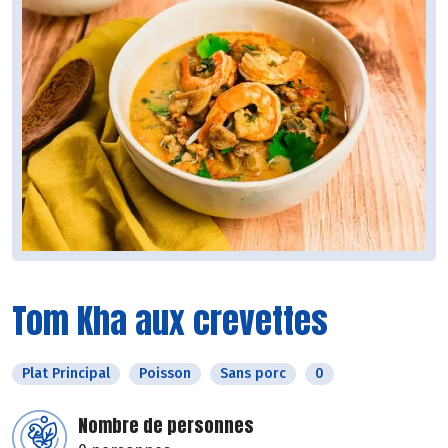
Tom Kha aux crevettes
Plat Principal
Poisson
Sans porc
0
Nombre de personnes