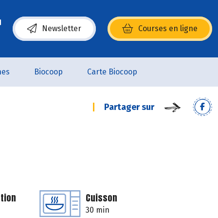
Newsletter
Courses en ligne
(s’ouvre dans une nouvelle fenêtre)
nes
Biocoop
Carte Biocoop
Partager sur
tion
Cuisson
30 min