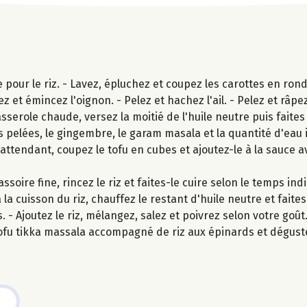
pour le riz. - Lavez, épluchez et coupez les carottes en ronde
 et émincez l'oignon. - Pelez et hachez l'ail. - Pelez et râpe
ole chaude, versez la moitié de l'huile neutre puis faites re
es pelées, le gingembre, le garam masala et la quantité d'eau
 attendant, coupez le tofu en cubes et ajoutez-le à la sauce a
oire fine, rincez le riz et faites-le cuire selon le temps ind
la cuisson du riz, chauffez le restant d'huile neutre et faite
- Ajoutez le riz, mélangez, salez et poivrez selon votre goût
ofu tikka massala accompagné de riz aux épinards et dégust