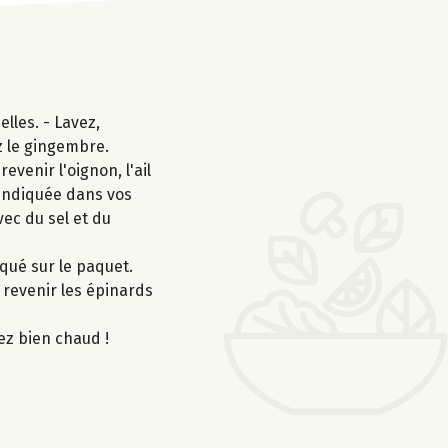
lles. - Lavez,
z le gingembre.
venir l'oignon, l'ail
 indiquée dans vos
vec du sel et du
iqué sur le paquet.
s revenir les épinards
.
ez bien chaud !