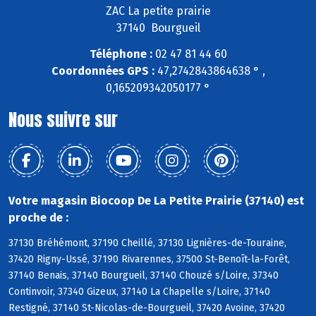
ZAC La petite prairie
37140 Bourgueil
Téléphone :
02 47 81 44 60
Coordonnées GPS :
47,2742843864638 ° ,
0,165209342050177 °
Nous suivre sur
Votre magasin Biocoop De La Petite Prairie (37140) est
proche de :
37130 Bréhémont, 37190 Cheillé, 37130 Lignières-de-Touraine,
37420 Rigny-Ussé, 37190 Rivarennes, 37500 St-Benoît-la-Forêt,
37140 Benais, 37140 Bourgueil, 37140 Chouzé s/Loire, 37340
Continvoir, 37340 Gizeux, 37140 La Chapelle s/Loire, 37140
Restigné, 37140 St-Nicolas-de-Bourgueil, 37420 Avoine, 37420