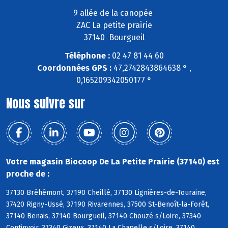
9 allée de la canopée
ZAC La petite prairie
37140 Bourgueil
Téléphone :
02 47 81 44 60
Coordonnées GPS :
47,2742843864638 ° ,
0,165209342050177 °
Nous suivre sur
Votre magasin Biocoop De La Petite Prairie (37140) est
proche de :
37130 Bréhémont, 37190 Cheillé, 37130 Lignières-de-Touraine,
37420 Rigny-Ussé, 37190 Rivarennes, 37500 St-Benoît-la-Forêt,
37140 Benais, 37140 Bourgueil, 37140 Chouzé s/Loire, 37340
Continvoir, 37340 Gizeux, 37140 La Chapelle s/Loire, 37140