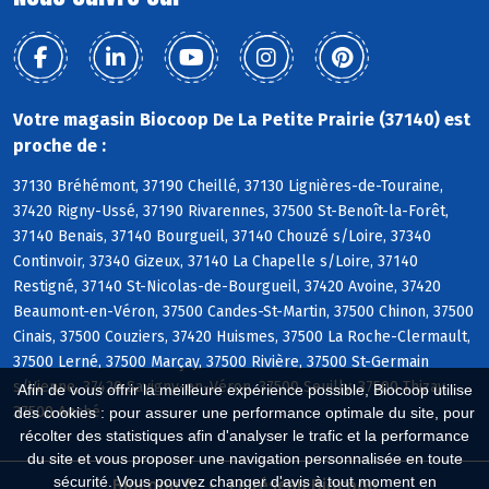
Votre magasin Biocoop De La Petite Prairie (37140) est
proche de :
37130 Bréhémont, 37190 Cheillé, 37130 Lignières-de-Touraine,
37420 Rigny-Ussé, 37190 Rivarennes, 37500 St-Benoît-la-Forêt,
37140 Benais, 37140 Bourgueil, 37140 Chouzé s/Loire, 37340
Continvoir, 37340 Gizeux, 37140 La Chapelle s/Loire, 37140
Restigné, 37140 St-Nicolas-de-Bourgueil, 37420 Avoine, 37420
Beaumont-en-Véron, 37500 Candes-St-Martin, 37500 Chinon, 37500
Cinais, 37500 Couziers, 37420 Huismes, 37500 La Roche-Clermault,
37500 Lerné, 37500 Marçay, 37500 Rivière, 37500 St-Germain
s/Vienne, 37420 Savigny-en-Véron, 37500 Seuilly, 37500 Thizay,
Afin de vous offrir la meilleure expérience possible, Biocoop utilise
37500 Anché
des cookies : pour assurer une performance optimale du site, pour
récolter des statistiques afin d'analyser le trafic et la performance
du site et vous proposer une navigation personnalisée en toute
sécurité. Vous pouvez changer d'avis à tout moment en
Biocoop.fr
Le réseau Biocoop