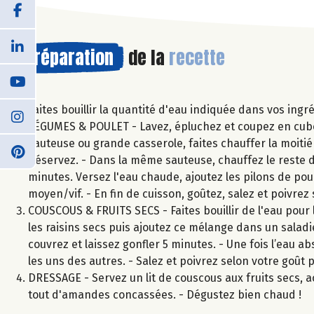
Préparation
de la
recette
Faites bouillir la quantité d'eau indiquée dans vos ingr
LÉGUMES & POULET - Lavez, épluchez et coupez en cubes 
sauteuse ou grande casserole, faites chauffer la moitié d
Réservez. - Dans la même sauteuse, chauffez le reste de 
minutes. Versez l'eau chaude, ajoutez les pilons de poul
moyen/vif. - En fin de cuisson, goûtez, salez et poivrez 
COUSCOUS & FRUITS SECS - Faites bouillir de l'eau pour 
les raisins secs puis ajoutez ce mélange dans un saladi
couvrez et laissez gonfler 5 minutes. - Une fois l’eau a
les uns des autres. - Salez et poivrez selon votre goû
DRESSAGE - Servez un lit de couscous aux fruits secs,
tout d'amandes concassées. - Dégustez bien chaud !