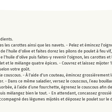
édients.
les carottes ainsi que les navets. - Pelez et émincez l'oign
e l'huile d'olive et faites dorez les pilons de poulet à feu vif
l'huile d'olive puis faites-y revenir l'oignon, les carottes e
et et le mélange quatre épices. - Couvrez et laissez mijoter 
selon votre goût.
le couscous. - À l'aide d'un couteau, émincez grossièrement l
er. - Dans ce même saladier, versez le couscous, l’eau bouill
bsorbée, à l’aide d’une fourchette, égrenez le couscous afin d
t puis mélangez bien le tout. - En attendant, concassez gross
 accompagné des légumes mijotés et déposez le poulet sur le 