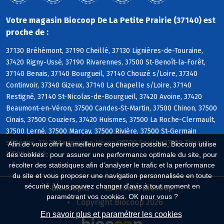
Votre magasin Biocoop De La Petite Prairie (37140) est
proche de :
37130 Bréhémont, 37190 Cheillé, 37130 Lignières-de-Touraine,
37420 Rigny-Ussé, 37190 Rivarennes, 37500 St-Benoît-la-Forêt,
37140 Benais, 37140 Bourgueil, 37140 Chouzé s/Loire, 37340
Continvoir, 37340 Gizeux, 37140 La Chapelle s/Loire, 37140
Restigné, 37140 St-Nicolas-de-Bourgueil, 37420 Avoine, 37420
Beaumont-en-Véron, 37500 Candes-St-Martin, 37500 Chinon, 37500
Cinais, 37500 Couziers, 37420 Huismes, 37500 La Roche-Clermault,
37500 Lerné, 37500 Marçay, 37500 Rivière, 37500 St-Germain
s/Vienne, 37420 Savigny-en-Véron, 37500 Seuilly, 37500 Thizay,
Afin de vous offrir la meilleure expérience possible, Biocoop utilise
37500 Anché
des cookies : pour assurer une performance optimale du site, pour
récolter des statistiques afin d'analyser le trafic et la performance
du site et vous proposer une navigation personnalisée en toute
sécurité. Vous pouvez changer d'avis à tout moment en
Biocoop.fr
Le réseau Biocoop
paramétrant vos cookies. OK pour vous ?
Copyright Biocoop 2026
En savoir plus et paramétrer les cookies