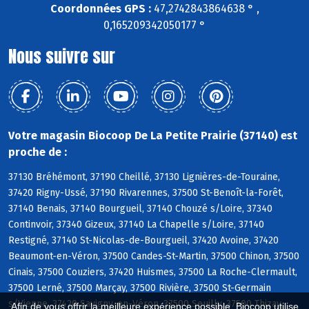
Coordonnées GPS :
47,2742843864638 ° ,
0,165209342050177 °
Nous suivre sur
Votre magasin Biocoop De La Petite Prairie (37140) est
proche de :
37130 Bréhémont, 37190 Cheillé, 37130 Lignières-de-Touraine,
37420 Rigny-Ussé, 37190 Rivarennes, 37500 St-Benoît-la-Forêt,
37140 Benais, 37140 Bourgueil, 37140 Chouzé s/Loire, 37340
Continvoir, 37340 Gizeux, 37140 La Chapelle s/Loire, 37140
Restigné, 37140 St-Nicolas-de-Bourgueil, 37420 Avoine, 37420
Beaumont-en-Véron, 37500 Candes-St-Martin, 37500 Chinon, 37500
Cinais, 37500 Couziers, 37420 Huismes, 37500 La Roche-Clermault,
37500 Lerné, 37500 Marçay, 37500 Rivière, 37500 St-Germain
s/Vienne, 37420 Savigny-en-Véron, 37500 Seuilly, 37500 Thizay,
Afin de vous offrir la meilleure expérience possible, Biocoop utilise