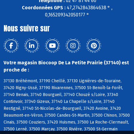
Téléphone :
02 47 81 44 60
Coordonnées GPS :
47,2742843864638 ° ,
0,165209342050177 °
Nous suivre sur
Votre magasin Biocoop De La Petite Prairie (37140) est
proche de :
37130 Bréhémont, 37190 Cheillé, 37130 Lignières-de-Touraine,
37420 Rigny-Ussé, 37190 Rivarennes, 37500 St-Benoît-la-Forêt,
37140 Benais, 37140 Bourgueil, 37140 Chouzé s/Loire, 37340
Continvoir, 37340 Gizeux, 37140 La Chapelle s/Loire, 37140
Restigné, 37140 St-Nicolas-de-Bourgueil, 37420 Avoine, 37420
Beaumont-en-Véron, 37500 Candes-St-Martin, 37500 Chinon, 37500
Cinais, 37500 Couziers, 37420 Huismes, 37500 La Roche-Clermault,
37500 Lerné, 37500 Marçay, 37500 Rivière, 37500 St-Germain