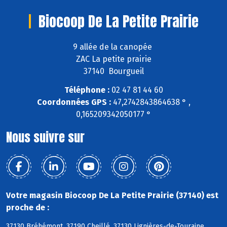
Biocoop De La Petite Prairie
9 allée de la canopée
ZAC La petite prairie
37140 Bourgueil
Téléphone :
02 47 81 44 60
Coordonnées GPS :
47,2742843864638 ° ,
0,165209342050177 °
Nous suivre sur
Votre magasin Biocoop De La Petite Prairie (37140) est
proche de :
37130 Bréhémont, 37190 Cheillé, 37130 Lignières-de-Touraine,