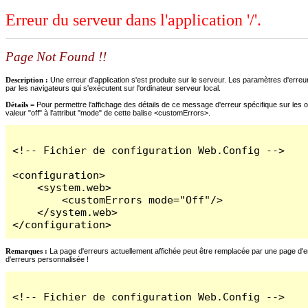
Erreur du serveur dans l'application '/'.
Page Not Found !!
Description :
Une erreur d'application s'est produite sur le serveur. Les paramètres d'erreur
par les navigateurs qui s'exécutent sur l'ordinateur serveur local.
Détails =
Pour permettre l'affichage des détails de ce message d'erreur spécifique sur les o
valeur "off" à l'attribut "mode" de cette balise <customErrors>.
<!-- Fichier de configuration Web.Config -->

<configuration>

    <system.web>

        <customErrors mode="Off"/>

    </system.web>

</configuration>
Remarques :
La page d'erreurs actuellement affichée peut être remplacée par une page d'erre
d'erreurs personnalisée !
<!-- Fichier de configuration Web.Config -->
