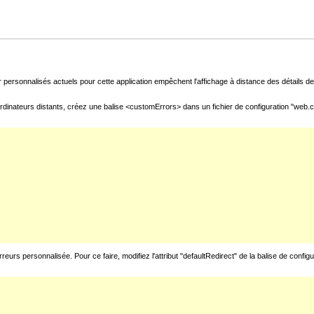
 personnalisés actuels pour cette application empêchent l'affichage à distance des détails de 
rdinateurs distants, créez une balise <customErrors> dans un fichier de configuration "web.con
urs personnalisée. Pour ce faire, modifiez l'attribut "defaultRedirect" de la balise de config