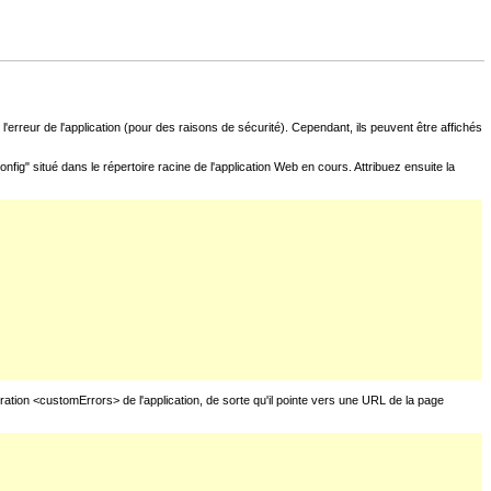
l'erreur de l'application (pour des raisons de sécurité). Cependant, ils peuvent être affichés
fig" situé dans le répertoire racine de l'application Web en cours. Attribuez ensuite la
uration <customErrors> de l'application, de sorte qu'il pointe vers une URL de la page