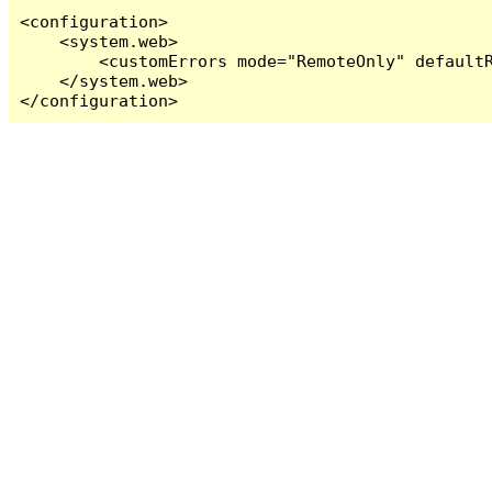
<configuration>

    <system.web>

        <customErrors mode="RemoteOnly" defaultR
    </system.web>

</configuration>