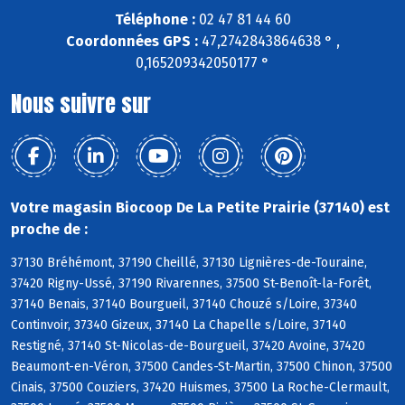
Téléphone :
02 47 81 44 60
Coordonnées GPS :
47,2742843864638 ° ,
0,165209342050177 °
Nous suivre sur
Votre magasin Biocoop De La Petite Prairie (37140) est
proche de :
37130 Bréhémont, 37190 Cheillé, 37130 Lignières-de-Touraine,
37420 Rigny-Ussé, 37190 Rivarennes, 37500 St-Benoît-la-Forêt,
37140 Benais, 37140 Bourgueil, 37140 Chouzé s/Loire, 37340
Continvoir, 37340 Gizeux, 37140 La Chapelle s/Loire, 37140
Restigné, 37140 St-Nicolas-de-Bourgueil, 37420 Avoine, 37420
Beaumont-en-Véron, 37500 Candes-St-Martin, 37500 Chinon, 37500
Cinais, 37500 Couziers, 37420 Huismes, 37500 La Roche-Clermault,