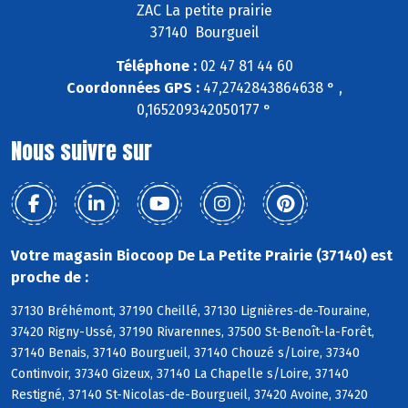
ZAC La petite prairie
37140 Bourgueil
Téléphone :
02 47 81 44 60
Coordonnées GPS :
47,2742843864638 ° ,
0,165209342050177 °
Nous suivre sur
Votre magasin Biocoop De La Petite Prairie (37140) est
proche de :
37130 Bréhémont, 37190 Cheillé, 37130 Lignières-de-Touraine,
37420 Rigny-Ussé, 37190 Rivarennes, 37500 St-Benoît-la-Forêt,
37140 Benais, 37140 Bourgueil, 37140 Chouzé s/Loire, 37340
Continvoir, 37340 Gizeux, 37140 La Chapelle s/Loire, 37140
Restigné, 37140 St-Nicolas-de-Bourgueil, 37420 Avoine, 37420