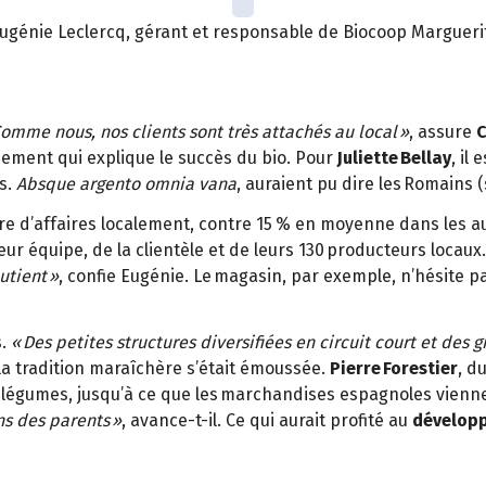
ugénie Leclercq, gérant et responsable de Biocoop Marguerit
omme nous, nos clients sont très attachés au local »
, assure
C
hement qui explique le succès du bio. Pour
Juliette Bellay
, il
es.
Absque argento omnia vana
, auraient pu dire les Romains (
fre d’affaires localement, contre 15 % en moyenne dans les a
ur équipe, de la clientèle et de leurs 130 producteurs locaux.
utient »
, confie Eugénie. Le magasin, par exemple, n’hésite p
.
« Des petites structures diversifiées en circuit court et des g
a tradition maraîchère s’était émoussée.
Pierre Forestier
, d
 légumes, jusqu’à ce que les marchandises espagnoles vienne
ns des parents »
, avance-t-il. Ce qui aurait profité au
dévelop