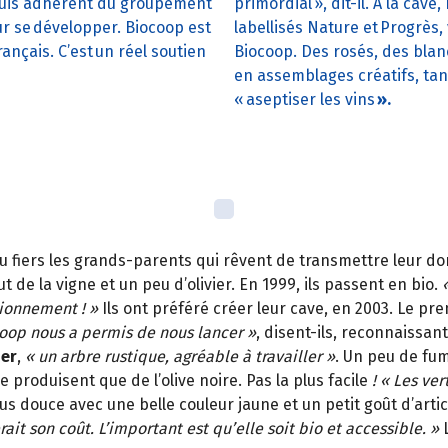
je suis adhérent du groupement
primordial », dit-il. À la cave
ur se développer. Biocoop est
labellisés Nature et Progrè
nçais. C’est un réel soutien
Biocoop. Des rosés, des bla
en assemblages créatifs, tant
« aseptiser les vins
».
 fiers les grands-parents qui rêvent de transmettre leur do
t de la vigne et un peu d’olivier. En 1999, ils passent en bio.
tionnement ! »
Ils ont préféré créer leur cave, en 2003. Le pr
oop nous a permis de nous lancer »
, disent-ils, reconnaissan
ier
,
« un arbre rustique, agréable à travailler »
. Un peu de fum
ne produisent que de l’olive noire. Pas la plus facile
! « Les ve
us douce avec une belle couleur jaune et un petit goût d’art
it son coût. L’important est qu’elle soit bio et accessible. »
L