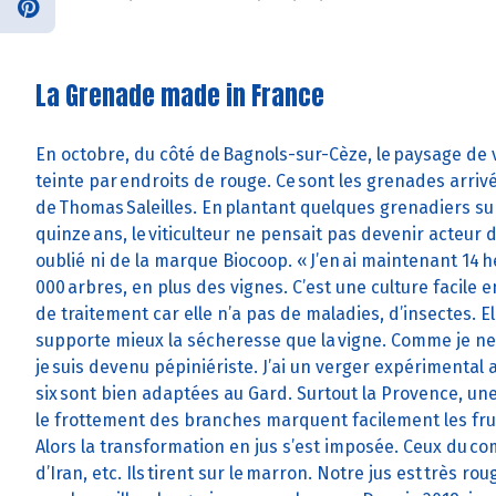
La Grenade made in France
En octobre, du côté de Bagnols-sur-Cèze, le paysage de 
teinte par endroits de rouge. Ce sont les grenades arriv
de Thomas Saleilles. En plantant quelques grenadiers sur
quinze ans, le viticulteur ne pensait pas devenir acteur de
oublié ni de la marque Biocoop. « J’en ai maintenant 14 
000 arbres, en plus des vignes. C’est une culture facile e
de traitement car elle n’a pas de maladies, d’insectes. E
supporte mieux la sécheresse que la vigne. Comme je ne 
je suis devenu pépiniériste. J’ai un verger expérimental 
six sont bien adaptées au Gard. Surtout la Provence, une v
le frottement des branches marquent facilement les fru
Alors la transformation en jus s’est imposée. Ceux du c
d’Iran, etc. Ils tirent sur le marron. Notre jus est très ro