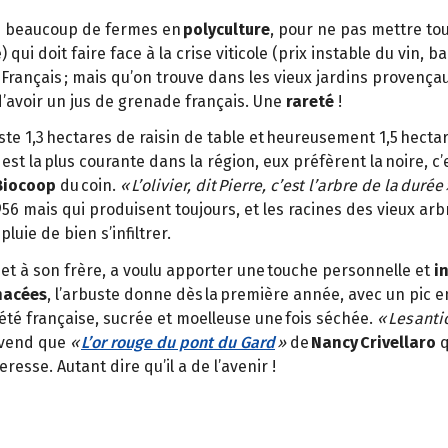
e beaucoup de fermes en
polyculture
, pour ne pas mettre t
qui doit faire face à la crise viticole (prix instable du vin,
s Français ; mais qu’on trouve dans les vieux jardins provenç
’avoir un jus de grenade français. Une
rareté
!
reste 1,3 hectares de raisin de table et heureusement 1,5 hecta
est la plus courante dans la région, eux préfèrent la noire, c
Biocoop
du coin.
« L’olivier, dit Pierre, c’est l’arbre de la durée 
 1956 mais qui produisent toujours, et les racines des vieux arb
luie de bien s’infiltrer.
 et à son frère, a voulu apporter une touche personnelle et
i
nacées
, l’arbuste donne dès la première année, avec un pic en
riété française, sucrée et moelleuse une fois séchée.
« Les anti
vend que
«
L’or rouge du pont du Gard
»
de
Nancy Crivellaro
q
resse. Autant dire qu’il a de l’avenir !