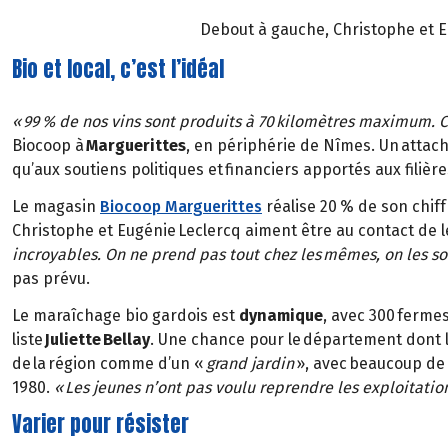
Debout à gauche, Christophe et E
Bio et local, c’est l’idéal
« 99 % de nos vins sont produits à 70 kilomètres maximum. C
Biocoop à
Marguerittes
, en périphérie de Nîmes. Un attac
qu’aux soutiens politiques et financiers apportés aux filièr
Le magasin
Biocoop Marguerittes
réalise 20 % de son chif
Christophe et Eugénie Leclercq aiment être au contact de le
incroyables. On ne prend pas tout chez les mêmes, on les so
pas prévu.
Le maraîchage bio gardois est
dynamique
, avec 300 fermes
liste
Juliette Bellay
. Une chance pour le département dont l
de la région comme d’un «
grand jardin
», avec beaucoup de
1980.
« Les jeunes n’ont pas voulu reprendre les exploitatio
Varier pour résister