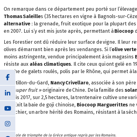
On remarque dans ce département peu porté sur l’élevag
Thomas Saleille
s (35 hectares en vigne à Bagnols-sur-Cèze) 
alternative
: la grenade, fruit exotique pour la plupart de
en 2007. Lui s’y est mis juste après, permettant à
Biocoop
d
Les Forestier ont dû réduire leur surface de vigne. Il leur 
olives démarrant bien après les vendanges. Si l’
olive verte
moins astringente, vendue principalement à six magasins
résiste aux
aléas climatiques
. Il cite ceux qui ont gelé en
couche de galets roulés, polis par le Rhône, qui permet à la p
À Castillon-du-Gard,
Nancy Crivellaro
, associée à son père
un
« super fruit »
originaire de Chine. De la famille des
sola
Depuis 2017, sur 2,5 hectares, la trentenaire cultive une va
elle. Exit la baie de goji chinoise,
Biocoop
Marguerittes
ne 
pistachier, un arbre hérité des Romains, résistant à la séche
* Symbole de triomphe de la Grèce antique repris par les Romains.