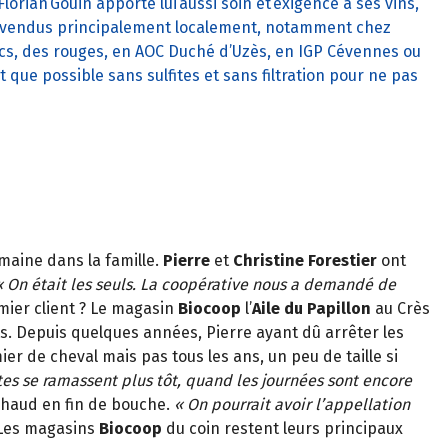
, Florian Gouin apporte lui aussi soin et exigence à ses vins,
s, vendus principalement localement, notamment chez
ncs, des rouges, en AOC Duché d’Uzès, en IGP Cévennes ou
 que possible sans sulfites et sans filtration pour ne pas
maine dans la famille.
Pierre
et
Christine Forestier
ont
« On était les seuls. La coopérative nous a demandé de
emier client ? Le magasin
Biocoop
l’
Aile du Papillon
au Crès
ts. Depuis quelques années, Pierre ayant dû arrêter les
ier de cheval mais pas tous les ans, un peu de taille si
rtes se ramassent plus tôt, quand les journées sont encore
ichaud en fin de bouche.
« On pourrait avoir l’appellation
es magasins
Biocoop
du coin restent leurs principaux