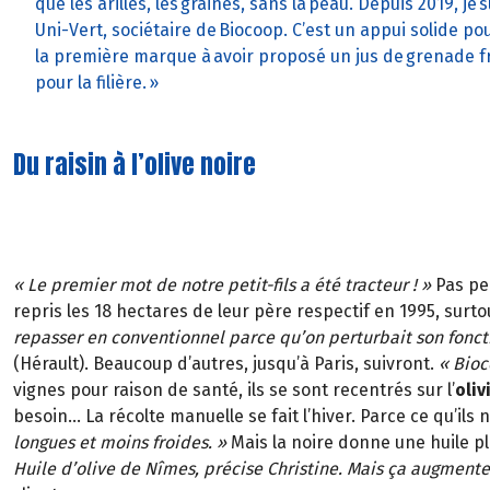
que les arilles, les graines, sans la peau. Depuis 2019, 
Uni-Vert, sociétaire de Biocoop. C’est un appui solide po
la première marque à avoir proposé un jus de grenade fra
pour la filière. »
Du raisin à l’olive noire
« Le premier mot de notre petit-fils a été tracteur ! »
Pas peu
repris les 18 hectares de leur père respectif en 1995, surtou
repasser en conventionnel parce qu’on perturbait son fonc
(Hérault). Beaucoup d’autres, jusqu’à Paris, suivront.
« Bioc
vignes pour raison de santé, ils se sont recentrés sur l’
oliv
besoin... La récolte manuelle se fait l’hiver. Parce ce qu’ils 
longues et moins froides. »
Mais la noire donne une huile pl
Huile d’olive de Nîmes, précise Christine. Mais ça augmentera