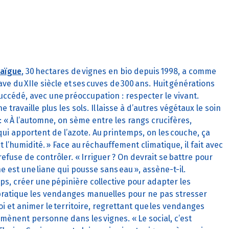
aïgue
, 30 hectares de vignes en bio depuis 1998, a comme
e du XIIe siècle et ses cuves de 300 ans. Huit générations
 succédé, avec une préoccupation : respecter le vivant.
 travaille plus les sols. Il laisse à d’autres végétaux le soin
 : « À l’automne, on sème entre les rangs crucifères,
ui apportent de l’azote. Au printemps, on les couche, ça
t l’humidité. » Face au réchauffement climatique, il fait avec
 refuse de contrôler. « Irriguer ? On devrait se battre pour
gne est une liane qui pousse sans eau », assène-t-il.
temps, créer une pépinière collective pour adapter les
 pratique les vendanges manuelles pour ne pas stresser
loi et animer le territoire, regrettant que les vendanges
mènent personne dans les vignes. « Le social, c’est