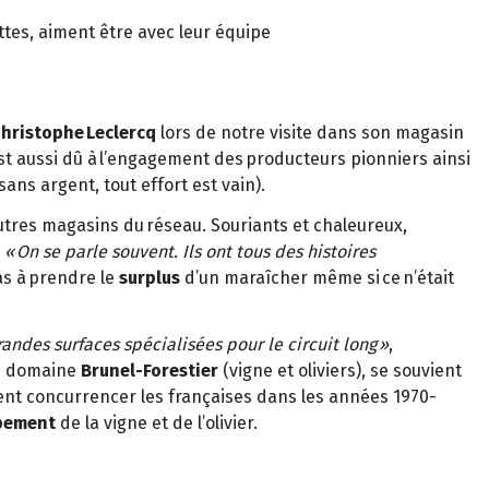
tes, aiment être avec leur équipe
hristophe Leclercq
lors de notre visite dans son magasin
 est aussi dû à l’engagement des producteurs pionniers ainsi
sans argent, tout effort est vain).
utres magasins du réseau. Souriants et chaleureux,
« On se parle souvent. Ils ont tous des histoires
as à prendre le
surplus
d’un maraîcher même si ce n’était
randes surfaces spécialisées pour le circuit long »
,
u domaine
Brunel-Forestier
(vigne et oliviers), se souvient
nt concurrencer les françaises dans les années 1970-
pement
de la vigne et de l’olivier.