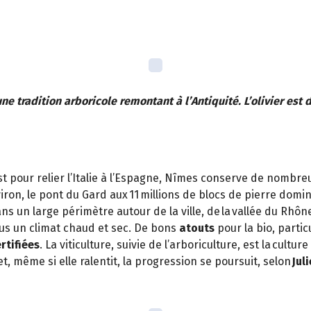
 une tradition arboricole remontant à l’Antiquité. L’olivier est
rist pour relier l’Italie à l’Espagne, Nîmes conserve de nomb
ron, le pont du Gard aux 11 millions de blocs de pierre domin
ns un large périmètre autour de la ville, de la vallée du Rhôn
us un climat chaud et sec. De bons
atouts
pour la bio, part
rtifiées
. La viticulture, suivie de l’arboriculture, est la cul
t, même si elle ralentit, la progression se poursuit, selon
Jul