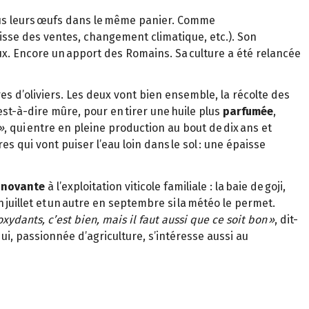
ous leurs œufs dans le même panier. Comme
 baisse des ventes, changement climatique, etc.). Son
aux. Encore un apport des Romains. Sa culture a été relancée
res d’oliviers. Les deux vont bien ensemble, la récolte des
’est-à-dire mûre, pour en tirer une huile plus
parfumée
,
»
, qui entre en pleine production au bout de dix ans et
res qui vont puiser l’eau loin dans le sol : une épaisse
nnovante
à l’exploitation viticole familiale : la baie de goji,
 juillet et un autre en septembre si la météo le permet.
oxydants, c’est bien, mais il faut aussi que ce soit bon »
, dit-
ui, passionnée d’agriculture, s’intéresse aussi au