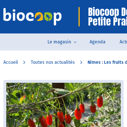
Biocoop D
Petite Pra
Le magasin
Agenda
Act
Accueil
Toutes nos actualités
Nïmes : Les fruits d