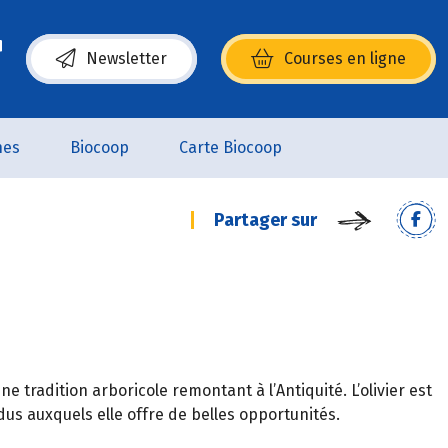
Newsletter
Courses en ligne
(s’ouvre dans une nouvelle fenêtre)
nes
Biocoop
Carte Biocoop
Partager sur
une tradition arboricole remontant à l’Antiquité. L’olivier est
ndus auxquels elle offre de belles opportunités.