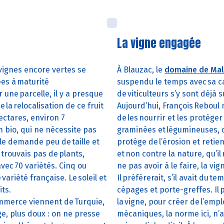
La vigne engagée
vignes encore vertes se
À Blauzac, le
domaine de Mal
ées à maturité
suspendu le temps avec sa cav
 une parcelle, il y a presque
de viticulteurs s’y sont déjà
 la relocalisation de ce fruit
Aujourd’hui, François Reboul ne
hectares, environ 7
de les nourrir et les protéger
n bio, qui ne nécessite pas
graminées et légumineuses, q
lle demande peu de taille et
protège de l’érosion et retien
trouvais pas de plants,
et non contre la nature, qu’il
avec 70 variétés. Cinq ou
ne pas avoir à le faire, la vi
ariété française. Le soleil et
Il préférerait, s’il avait du 
its.
cépages et porte-greffes. Il
ommerce viennent de Turquie,
la vigne, pour créer de l’emp
uge, plus doux : on ne presse
mécaniques, la norme ici, n’a