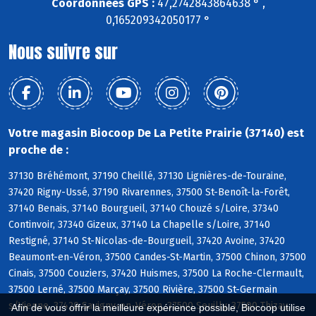
Coordonnées GPS :
47,2742843864638 ° ,
0,165209342050177 °
Nous suivre sur
Votre magasin Biocoop De La Petite Prairie (37140) est
proche de :
37130 Bréhémont, 37190 Cheillé, 37130 Lignières-de-Touraine,
37420 Rigny-Ussé, 37190 Rivarennes, 37500 St-Benoît-la-Forêt,
37140 Benais, 37140 Bourgueil, 37140 Chouzé s/Loire, 37340
Continvoir, 37340 Gizeux, 37140 La Chapelle s/Loire, 37140
Restigné, 37140 St-Nicolas-de-Bourgueil, 37420 Avoine, 37420
Beaumont-en-Véron, 37500 Candes-St-Martin, 37500 Chinon, 37500
Cinais, 37500 Couziers, 37420 Huismes, 37500 La Roche-Clermault,
37500 Lerné, 37500 Marçay, 37500 Rivière, 37500 St-Germain
s/Vienne, 37420 Savigny-en-Véron, 37500 Seuilly, 37500 Thizay,
Afin de vous offrir la meilleure expérience possible, Biocoop utilise