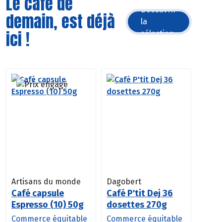
Le café de
Découvrir
demain, est déjà
la
ici !
sélection
Artisans du monde
Dagobert
Café capsule
Café P'tit Dej 36
Espresso (10) 50g
dosettes 270g
Commerce équitable
Commerce équitable