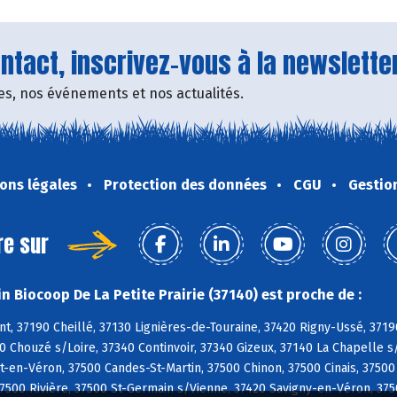
tact, inscrivez-vous à la newsletter
fres, nos événements et nos actualités.
ons légales
Protection des données
CGU
Gestio
re sur
n Biocoop De La Petite Prairie (37140) est proche de :
, 37190 Cheillé, 37130 Lignières-de-Touraine, 37420 Rigny-Ussé, 3719
0 Chouzé s/Loire, 37340 Continvoir, 37340 Gizeux, 37140 La Chapelle s
en-Véron, 37500 Candes-St-Martin, 37500 Chinon, 37500 Cinais, 37500
7500 Rivière, 37500 St-Germain s/Vienne, 37420 Savigny-en-Véron, 3750