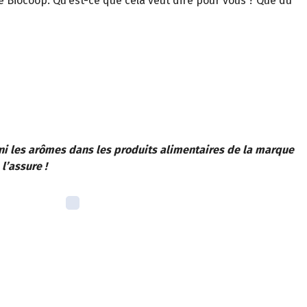
e Biocoop. Qu’est-ce que cela veut dire pour vous ? Que du
Fini les arômes dans les produits alimentaires de la marque
l’assure !