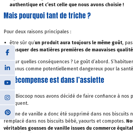
authentique et c’est celle que nous avons choisie !
Mais pourquoi tant de triche ?
Pour deux raisons principales :
être sûr qu’
un produit aura toujours le même goût
, pa
masquer des matières premières de mauvaises qualité
Et pour quelles conséquences ? Le goût d’abord. S’habituer 
reconnus comme potentiellement dangereux pour la santé, 
La récompense est dans l’assiette
Chez Biocoop nous avons décidé de faire confiance à nos pr
fabriquent.
L’arôme de vanille a donc été supprimé dans nos biscuits 
remplacé dans nos biscuits bébé, yaourts et compotes.
No
véritables gousses de vanille issues du commerce équita