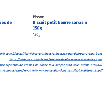
Bisson
pes de
Biscuit petit beurre sarrasin
150g
150g
ie.gouv.fr/dgccrf/les-fiches-pratiques/etiquetage-des-denrees-aromatisees
https://www.clcv.org/articles/arome-extrait-saveur-ca-veut-dire-quoi
isir.org/actualite-aromes-de-fumee-leur-danger-etait-sous-estime-n116546/
tent/uploads/sites/49/2016/04/Armes-dcodez-tiquettes_Final_mai-2013-_2_.pdf