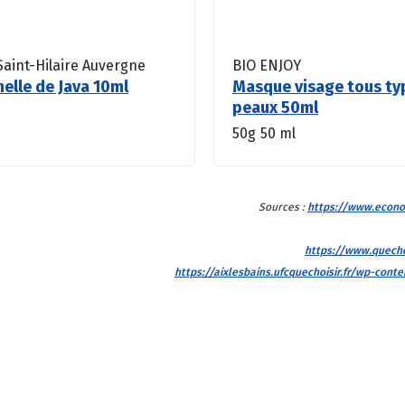
 Saint-Hilaire Auvergne
BIO ENJOY
nelle de Java 10ml
Masque visage tous ty
peaux 50ml
50g
50 ml
Sources :
https://www.econom
https://www.quecho
https://aixlesbains.ufcquechoisir.fr/wp-con