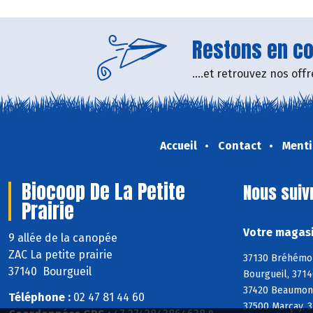
Restons en con
....et retrouvez nos of
Accueil
Contact
Menti
Biocoop De La Petite
Nous suiv
Prairie
Votre magasi
9 allée de la canopée
ZAC La petite prairie
37130 Bréhémont
37140 Bourgueil
Bourgueil, 3714
37420 Beaumont-
Téléphone :
02 47 81 44 60
37500 Marçay, 3