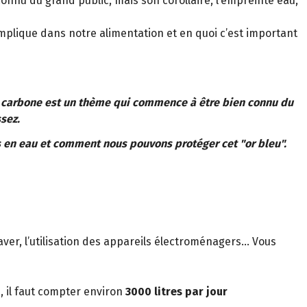
nnu du grand public, mais son corollaire, l’empreinte eau,
plique dans notre alimentation et en quoi c’est important
t carbone est un thème qui commence à être bien connu du
sez.
 en eau et comment nous pouvons protéger cet "or bleu".
 laver, l’utilisation des appareils électroménagers… Vous
, il faut compter environ
3000 litres par jour