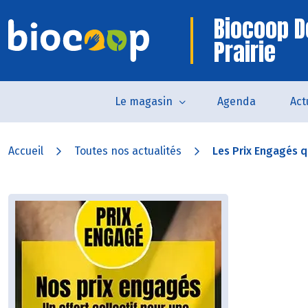
Biocoop D
Prairie
Le magasin
Agenda
Act
Accueil
Toutes nos actualités
Les Prix Engagés q