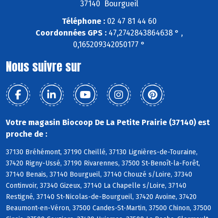
37140 Bourgueil
Téléphone :
02 47 81 44 60
Coordonnées GPS :
47,2742843864638 ° ,
0,165209342050177 °
Nous suivre sur
Votre magasin Biocoop De La Petite Prairie (37140) est
proche de :
37130 Bréhémont, 37190 Cheillé, 37130 Lignières-de-Touraine,
37420 Rigny-Ussé, 37190 Rivarennes, 37500 St-Benoît-la-Forêt,
37140 Benais, 37140 Bourgueil, 37140 Chouzé s/Loire, 37340
Continvoir, 37340 Gizeux, 37140 La Chapelle s/Loire, 37140
Restigné, 37140 St-Nicolas-de-Bourgueil, 37420 Avoine, 37420
Beaumont-en-Véron, 37500 Candes-St-Martin, 37500 Chinon, 37500