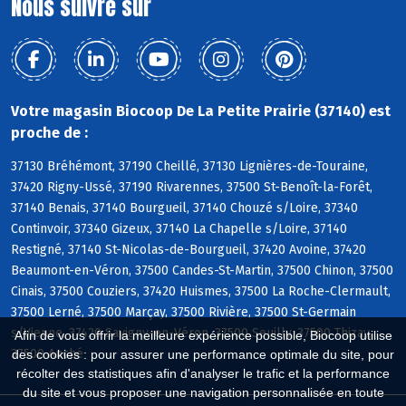
Nous suivre sur
Votre magasin Biocoop De La Petite Prairie (37140) est
proche de :
37130 Bréhémont, 37190 Cheillé, 37130 Lignières-de-Touraine,
37420 Rigny-Ussé, 37190 Rivarennes, 37500 St-Benoît-la-Forêt,
37140 Benais, 37140 Bourgueil, 37140 Chouzé s/Loire, 37340
Continvoir, 37340 Gizeux, 37140 La Chapelle s/Loire, 37140
Restigné, 37140 St-Nicolas-de-Bourgueil, 37420 Avoine, 37420
Beaumont-en-Véron, 37500 Candes-St-Martin, 37500 Chinon, 37500
Cinais, 37500 Couziers, 37420 Huismes, 37500 La Roche-Clermault,
37500 Lerné, 37500 Marçay, 37500 Rivière, 37500 St-Germain
s/Vienne, 37420 Savigny-en-Véron, 37500 Seuilly, 37500 Thizay,
Afin de vous offrir la meilleure expérience possible, Biocoop utilise
37500 Anché
des cookies : pour assurer une performance optimale du site, pour
récolter des statistiques afin d'analyser le trafic et la performance
du site et vous proposer une navigation personnalisée en toute